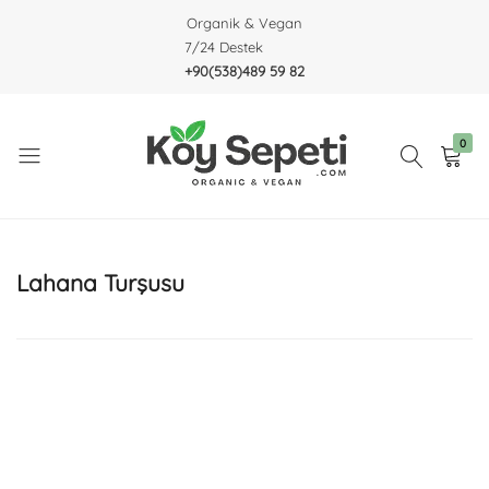
Organik & Vegan
7/24 Destek
+90(538)489 59 82
0
Köy
Organic
Sepeti
&
Vegan
Lahana Turşusu