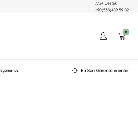
7/24 Destek
+90(538)489 59 82
0
En Son Görüntülenenler
isyonumuz