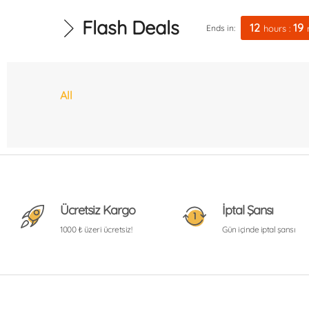
Beyaz Et
Flash Deals
Doğadan
12
19
Ends in:
hours
:
Kuru Bakliyat
Kurutulmuş Ürünler
All
Makarna
Organik Setler
Organik Yumurta
Pekmez/Reçel
Şerbet Özleri
Ücretsiz Kargo
İptal Şansı
Sirkeler
1000 ₺ üzeri ücretsiz!
Gün içinde iptal şansı
Soslar
Süt Ürünleri
Turşu
Yeşillik