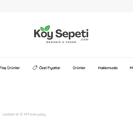
Köy
Organic
Sepeti
&
Vegan
Flaş Ürünler
Özel Fiyatlar
Ürünler
Hakkımızda
M
GET YOUR OWN
DAILY BIG & BEST DEALS.
Update at 12 AM everyday.