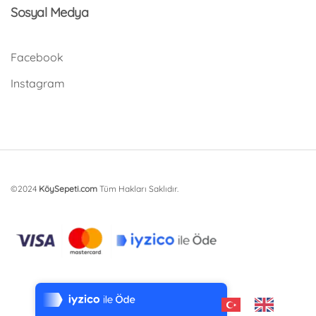
Sosyal Medya
Facebook
Instagram
©2024
KöySepeti.com
Tüm Hakları Saklıdır.
Tek Tıkla Ödeme Kolaylığı
7/24 Canlı Destek
%100 Sorunsuz Alışveriş