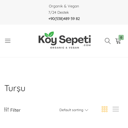
Organik & Vegan
7/24 Destek
+90(538)489 59 82
0
Köy
Organic
Sepeti
&
Vegan
Turşu
Filter
Default sorting