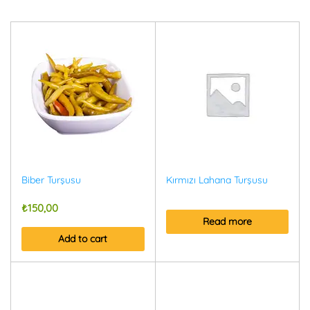
Biber Turşusu
Kırmızı Lahana Turşusu
₺
150,00
Read more
Add to cart