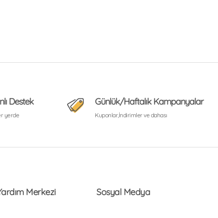
nlı Destek
Günlük/Haftalık Kampanyalar
er yerde
Kuponlar,İndirimler ve dahası
Yardım Merkezi
Sosyal Medya