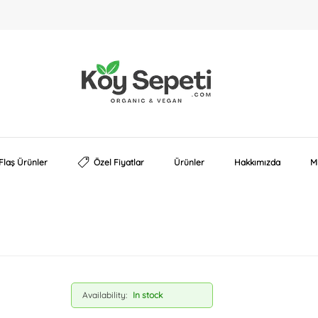
Köy
Organic
Sepeti
&
Vegan
Flaş Ürünler
Özel Fiyatlar
Ürünler
Hakkımızda
M
Availability:
In stock