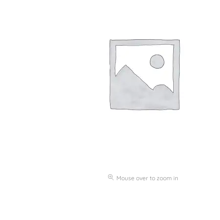
Beyaz Et
Doğadan
Kuru Bakliyat
Kurutulmuş Ürünler
Makarna
Organik Setler
Organik Yumurta
Pekmez/Reçel
Şerbet Özleri
Sirkeler
Soslar
Mouse over to zoom in
Süt Ürünleri
Turşu
Yeşillik