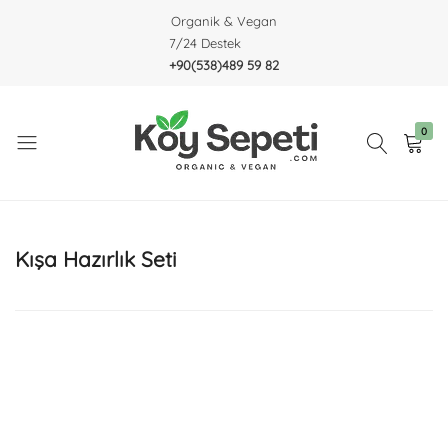
Organik & Vegan
7/24 Destek
+90(538)489 59 82
0
Köy
Organic
Sepeti
&
Vegan
Kışa Hazırlık Seti