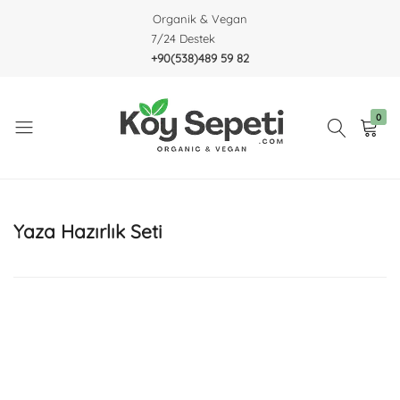
Organik & Vegan
7/24 Destek
+90(538)489 59 82
0
Köy
Organic
Sepeti
&
Vegan
Yaza Hazırlık Seti